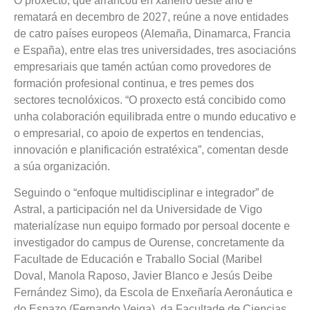
O proxecto, que arrancou en xaneiro deste ano e
rematará en decembro de 2027, reúne a nove entidades
de catro países europeos (Alemaña, Dinamarca, Francia
e España), entre elas tres universidades, tres asociacións
empresariais que tamén actúan como provedores de
formación profesional continua, e tres pemes dos
sectores tecnolóxicos. “O proxecto está concibido como
unha colaboración equilibrada entre o mundo educativo e
o empresarial, co apoio de expertos en tendencias,
innovación e planificación estratéxica”, comentan desde
a súa organización.
Seguindo o “enfoque multidisciplinar e integrador” de
Astral, a participación nel da Universidade de Vigo
materialízase nun equipo formado por persoal docente e
investigador do campus de Ourense, concretamente da
Facultade de Educación e Traballo Social (Maribel
Doval, Manola Raposo, Javier Blanco e Jesús Deibe
Fernández Simo), da Escola de Enxeñaría Aeronáutica e
do Espazo (Fernando Veiga), da Facultade de Ciencias