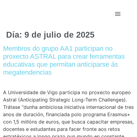
Persoal Investigad
Día:
9 de julio de 2025
Membros do grupo AA1 participan no
proxecto ASTRAL para crear ferramentas
educativas que permitan anticiparse ás
megatendencias
A Universidade de Vigo participa no proxecto europeo
Astral (Anticipating Strategic Long-Term Challenges).
Trátase “dunha ambiciosa iniciativa internacional de tres
anos de duración, financiada polo programa Erasmus+
con 1,5 millóns de euros, que busca capacitar empresas,
docentes e estudantes para facer fronte aos retos
estratéxicos a longo prazo nun mundo en constante