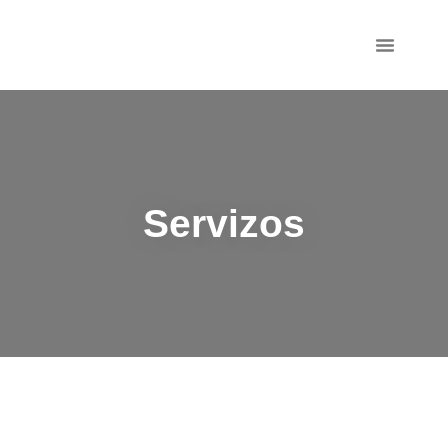
Persoal Investigad
Servizos