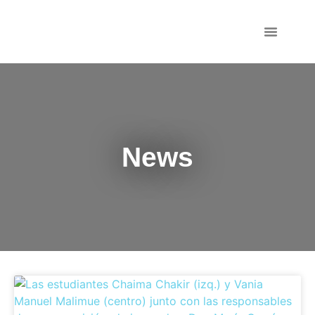
Persoal Investigad
News