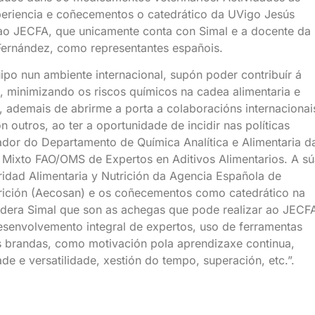
periencia e coñecementos o catedrático da UVigo Jesús
n ao JECFA, que unicamente conta con Simal e a docente da
Fernández, como representantes españois.
ipo nun ambiente internacional, supón poder contribuír á
, minimizando os riscos químicos na cadea alimentaria e
, ademais de abrirme a porta a colaboracións internacionai
 outros, ao ter a oportunidade de incidir nas políticas
gador do Departamento de Química Analítica e Alimentaria d
 Mixto FAO/OMS de Expertos en Aditivos Alimentarios. A s
ridad Alimentaria y Nutrición da Agencia Española de
rición (Aecosan) e os coñecementos como catedrático na
sidera Simal que son as achegas que pode realizar ao JECF
esenvolvemento integral de expertos, uso de ferramentas
s brandas, como motivación pola aprendizaxe continua,
de e versatilidade, xestión do tempo, superación, etc.”.