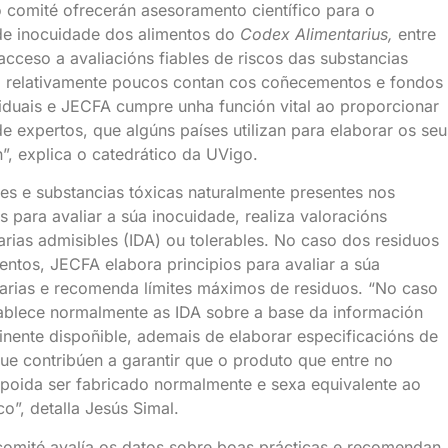
o comité ofrecerán asesoramento científico para o
de inocuidade dos alimentos do
Codex Alimentarius,
entre
acceso a avaliacións fiables de riscos das substancias
ro relativamente poucos contan cos coñecementos e fondos
viduais e JECFA cumpre unha función vital ao proporcionar
 expertos, que algúns países utilizan para elaborar os seu
, explica o catedrático da UVigo.
tes e substancias tóxicas naturalmente presentes nos
s para avaliar a súa inocuidade, realiza valoracións
arias admisibles (IDA) ou tolerables. No caso dos residuos
ntos, JECFA elabora principios para avaliar a súa
diarias e recomenda límites máximos de residuos. “No caso
stablece normalmente as IDA sobre a base da información
inente dispoñible, ademais de elaborar especificacións de
que contribúen a garantir que o produto que entre no
poida ser fabricado normalmente e sexa equivalente ao
o”, detalla Jesús Simal.
comité avalía os datos sobre boas prácticas e recomendan