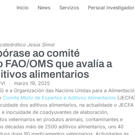
Inicio
News
Servizos
Persoal investigador
catedrático Jesús Simal
pórase ao comité
to FAO/OMS que avalía a
itivos alimentarios
UVI
marzo 19, 2025
) e a Organización das Nacións Unidas para a Alimentaci
 o
Comité Mixto de Expertos e Aditivos Alimentarios
(JECFA
ocuidade dos aditivos alimentarios, na actualidade o JECFA
s e inocuidade de coadyuvantes de elaboración,
os veterinarios en produtos animais, contaminantes e
tas décadas máis de 2500 aditivos alimentarios, uns 40
iduos duns 90 medicamentos veterinarios. Actividades ás