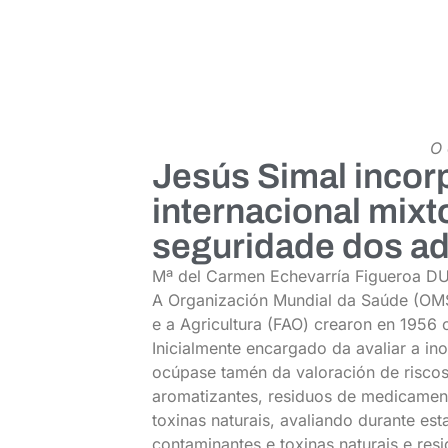
O 
Jesús Simal incor
internacional mix
seguridade dos ad
Mª del Carmen Echevarría Figueroa D
A Organización Mundial da Saúde (OMS
e a Agricultura (FAO) crearon en 1956
Inicialmente encargado da avaliar a in
ocúpase tamén da valoración de risco
aromatizantes, residuos de medicament
toxinas naturais, avaliando durante es
contaminantes e toxinas naturais e res