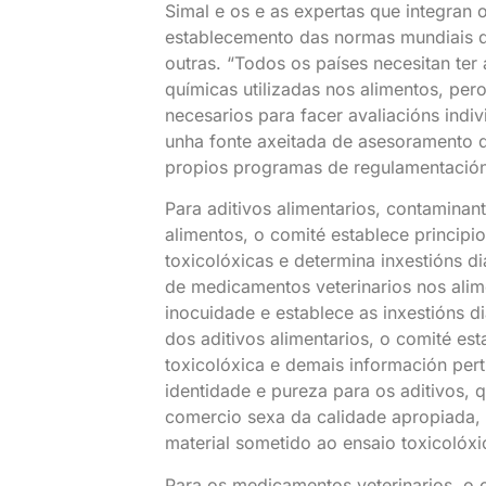
Simal e os e as expertas que integran 
establecemento das normas mundiais 
outras. “Todos os países necesitan ter 
químicas utilizadas nos alimentos, pe
necesarios para facer avaliacións indi
unha fonte axeitada de asesoramento de
propios programas de regulamentación”
Para aditivos alimentarios, contaminan
alimentos, o comité establece principio
toxicolóxicas e determina inxestións di
de medicamentos veterinarios nos alime
inocuidade e establece as inxestións 
dos aditivos alimentarios, o comité e
toxicolóxica e demais información pert
identidade e pureza para os aditivos, 
comercio sexa da calidade apropiada, 
material sometido ao ensaio toxicolóxic
Para os medicamentos veterinarios, o 